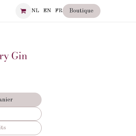
IA
Boutique
NL
EN
FR
ry Gin
anier
its