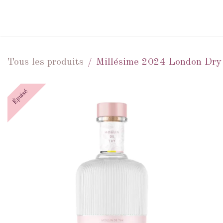
Se rendre au contenu
ACCUEIL
DOMAINE
Tous les produits
Millésime 2024 London Dry
Épuisé