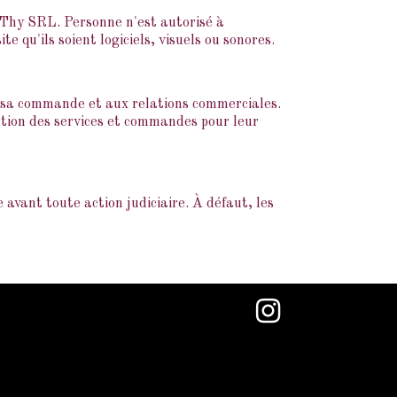
e Thy SRL. Personne n'est autorisé à
e qu'ils soient logiciels, visuels ou sonores.
e sa commande et aux relations commerciales.
cution des services et commandes pour leur
 avant toute action judiciaire. À défaut, les