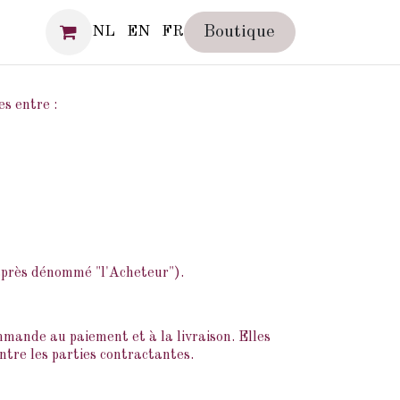
IA
Boutique
NL
EN
FR
s entre :
-après dénommé "l'Acheteur").
mmande au paiement et à la livraison. Elles
ntre les parties contractantes.