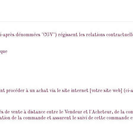
HISTOIRE
SAVOIR-FAIRE
BOUTIQUE
MED
ci-après dénommées "CGV") régissent les relations contractuelle
ique
t procéder à un achat via le site internet [votre site web] (ci
és de vente à distance entre le Vendeur et l'Acheteur, de la co
sation de la commande et assurent le suivi de cette commande e