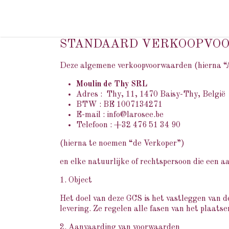
Overslaan naar inhoud
HOME
DOMEIN
STANDAARD VERKOOPVO
Deze algemene verkoopvoorwaarden (hierna “AV
Moulin de Thy SRL
Adres : Thy, 11, 1470 Baisy-Thy, België
BTW : BE 1007134271
E-mail : info@larosee.be
Telefoon : +32 476 51 34 90
(hierna te noemen “de Verkoper”)
en elke natuurlijke of rechtspersoon die een 
1. Object
Het doel van deze GCS is het vastleggen van d
levering. Ze regelen alle fasen van het plaats
2. Aanvaarding van voorwaarden