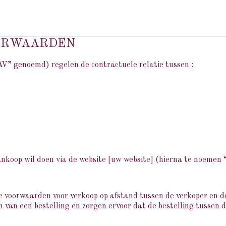
GESCHIEDENIS
KNOW-HOW
WINKEL
ME
ORWAARDEN
” genoemd) regelen de contractuele relatie tussen :
aankoop wil doen via de website [uw website] (hierna te noemen 
e voorwaarden voor verkoop op afstand tussen de verkoper en de 
en van een bestelling en zorgen ervoor dat de bestelling tussen